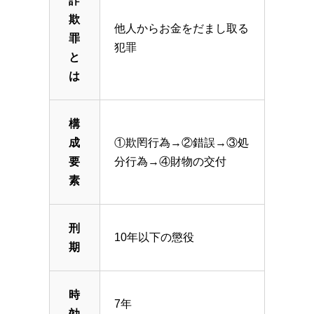
詐
欺
他人からお金をだまし取る
罪
犯罪
と
は
構
成
①欺罔行為→②錯誤→③処
要
分行為→④財物の交付
素
刑
10年以下の懲役
期
時
7年
効