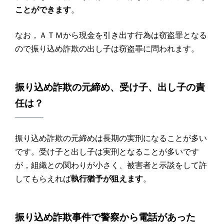
ことができます
。
なお，ＡＴＭから現金を引き出す行為は窃盗罪となる
ので振り込め詐欺の出し子は窃盗罪に問われます。
振り込め詐欺
の
元締め
、
受け子
、
出し子
の責
任は？
振り込め詐欺の元締めは長期の実刑になることが多い
です。受け子と出し子は実刑となることが多いです
が，組織との関わりが小さく、被害者と示談をして許
してもらえれば
執行猶予が狙えます
。
振り込め詐欺
事件で
警察から電話
があった