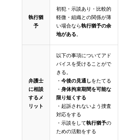
初犯・示談あり・比較的
執行猶
軽微・組織との関係が薄
予
い場合なら
執行猶予の余
地がある
。
以下の事項についてアド
バイスを受けることがで
きる。
弁護士
・
今後の見通し
をたてる
に相談
・
身体拘束期間を可能な
するメ
限り短くする
リット
・起訴されないよう捜査
対応をする
・示談をして
執行猶予
の
ための活動をする