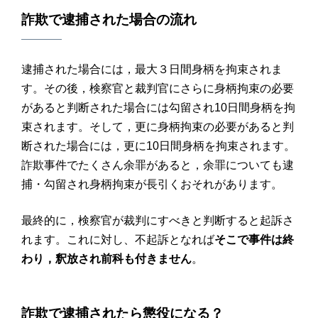
詐欺
で
逮捕
された場合の
流れ
逮捕された場合には，最大３日間身柄を拘束されま
す。その後，検察官と裁判官にさらに身柄拘束の必要
があると判断された場合には勾留され10日間身柄を拘
束されます。そして，更に身柄拘束の必要があると判
断された場合には，更に10日間身柄を拘束されます。
詐欺事件でたくさん余罪があると，余罪についても逮
捕・勾留され身柄拘束が長引くおそれがあります。
最終的に，検察官が裁判にすべきと判断すると起訴さ
れます。これに対し、不起訴となれば
そこで事件は終
わり，釈放され前科も付きません
。
詐欺
で
逮捕
されたら
懲役
になる？