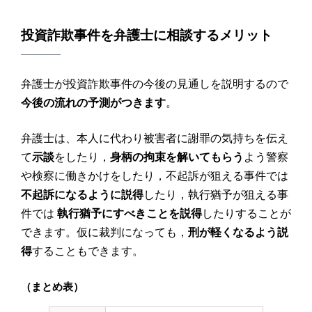
投資詐欺
事件を
弁護士
に相談するメリット
弁護士が投資詐欺事件の今後の見通しを説明するので
今後の流れの予測がつきます
。
弁護士は、本人に代わり被害者に謝罪の気持ちを伝え
て
示談
をしたり，
身柄の拘束を解いてもらう
よう警察
や検察に働きかけをしたり，不起訴が狙える事件では
不起訴になるように説得
したり，執行猶予が狙える事
件では
執行猶予にすべきことを説得
したりすることが
できます。仮に裁判になっても，
刑が軽くなるよう説
得
することもできます。
（まとめ表）