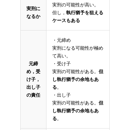
実刑の可能性が高い。
実刑に
但し，
執行猶予を狙える
なるか
ケースもある
・元締め
実刑になる可能性が極め
て高い。
元締
・受け子
め，受
実刑の可能性がある。
但
け子，
し執行猶予の余地もあ
出し子
る
。
の責任
・出し子
実刑の可能性がある。
但
し執行猶予の余地もあ
る
。