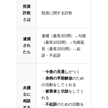
投資
詐欺
投資に関する詐欺
とは
逮捕（最長3日間）→勾留
逮捕
（最長10日間）→勾留延
され
長（最長10日間）→起
たら
訴・不起訴
・
今後の見通し
がつく
・
身柄の早期解放
のため
の活動をしてくれる
弁護
・
被害者と示談
をしてく
士に
れる
相談
・
不起訴
のための活動を
する