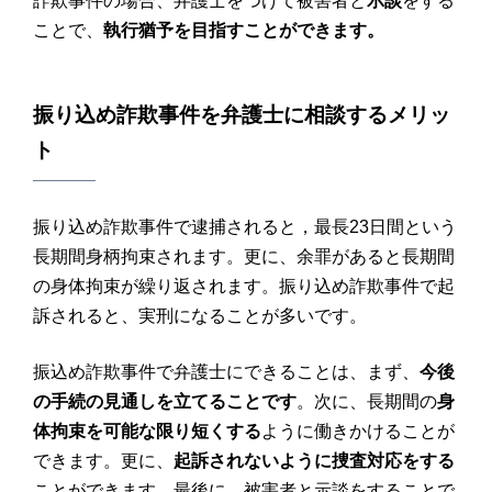
詐欺事件の場合、弁護士をつけて被害者と
示談
をする
ことで、
執行猶予を目指すことができます。
振り込め詐欺
事件を
弁護士
に
相談
するメリッ
ト
振り込め詐欺事件で逮捕されると，最長23日間という
長期間身柄拘束されます。更に、余罪があると長期間
の身体拘束が繰り返されます。振り込め詐欺事件で起
訴されると、実刑になることが多いです。
振込め詐欺事件で弁護士にできることは、まず、
今後
の手続の見通しを立てることです
。次に、長期間の
身
体拘束を可能な限り短くする
ように働きかけることが
できます。更に、
起訴されないように捜査対応をする
ことができます。最後に、被害者と示談をすることで