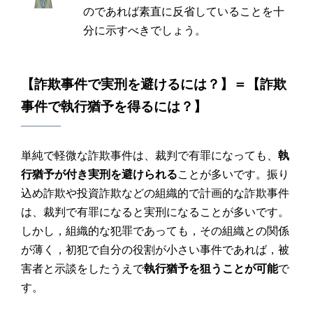
のであれば素直に反省していることを十
分に示すべきでしょう。
【
詐欺
事件で
実刑
を避けるには？】＝【
詐欺
事件で
執行猶予
を得るには？】
単純で軽微な詐欺事件は、裁判で有罪になっても、
執
行猶予が付き実刑を避けられる
ことが多いです。振り
込め詐欺や投資詐欺などの組織的で計画的な詐欺事件
は、裁判で有罪になると実刑になることが多いです。
しかし，組織的な犯罪であっても，その組織との関係
が薄く，初犯で自分の役割が小さい事件であれば，被
害者と示談をしたうえで
執行猶予を狙うことが可能
で
す。