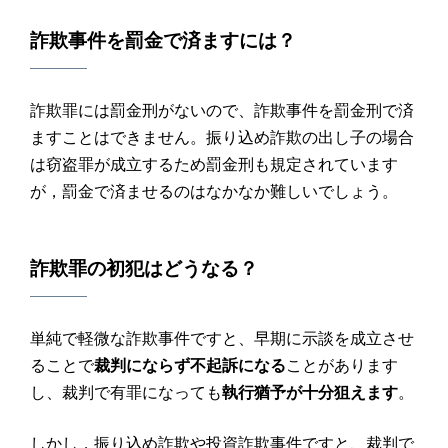
詐欺
事件を
罰金
で済ますには？
詐欺罪には罰金刑がないので、詐欺事件を罰金刑で済
ますことはできません。振り込め詐欺の出し子の場合
は窃盗罪が成立するため罰金刑も規定されています
が，罰金で済ませるのはなかなか難しいでしょう。
詐欺
罪の
初犯
はどうなる？
単純で軽微な詐欺事件ですと、早期に示談を成立させ
ることで
裁判にならず不起訴になる
ことがあります
し、裁判で有罪になっても
執行猶予が十分狙えます
。
しかし，振り込め詐欺や投資詐欺事件ですと、裁判で