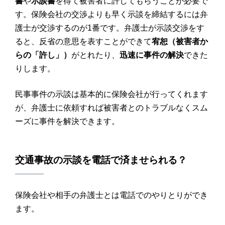
書
や
示談書
を得て被害者に許してもらうことが必要で
す。保険会社の交渉よりも早く示談を締結するには弁
護士が交渉するのが1番です。弁護士が示談交渉をす
ると、反省の意思を表すことができて
宥恕（被害者か
らの「許し」）
がとれたり、
迅速に事件の解決
できた
りします。
民事事件の示談は基本的に保険会社が行ってくれます
が、弁護士に依頼すれば被害者とのトラブルなくスム
ーズに事件を解決できます。
交通事故
の
示談
を
電話
で済ませられる？
保険会社や相手の弁護士とは電話でのやりとりができ
ます。