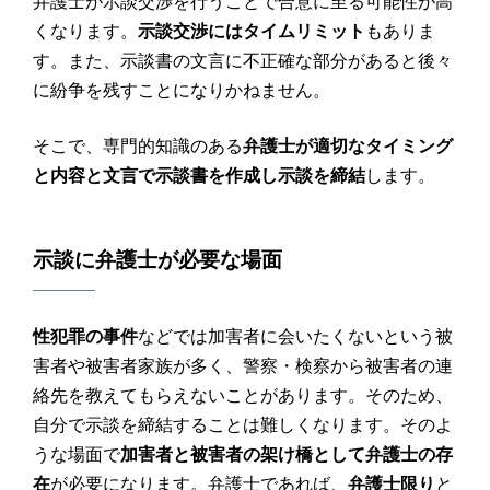
弁護士が示談交渉を行うことで合意に至る可能性が高
くなります。
示談交渉にはタイムリミット
もありま
す。また、示談書の文言に不正確な部分があると後々
に紛争を残すことになりかねません。
そこで、専門的知識のある
弁護士が適切なタイミング
と内容と文言で示談書を作成し示談を締結
します。
示談
に
弁護士
が必要な場面
性犯罪の事件
などでは加害者に会いたくないという被
害者や被害者家族が多く、警察・検察から被害者の連
絡先を教えてもらえないことがあります。そのため、
自分で示談を締結することは難しくなります。そのよ
うな場面で
加害者と被害者の架け橋として弁護士の存
在
が必要になります。弁護士であれば、
弁護士限り
と