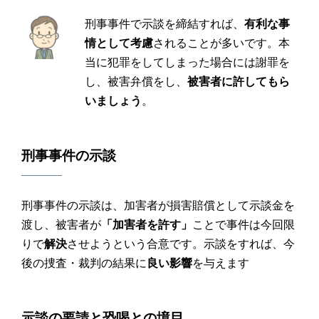
刑事事件で示談を締結すれば、
有利な事
情として考慮
されることが多いです。本
当に犯罪をしてしまった場合には謝罪を
し、被害弁償をし、
被害者に許してもら
いましょう
。
刑事事件
の
示談
刑事事件の示談は、加害者が損害賠償として示談金を
渡し、被害者が
「加害者を許す」
ことで事件は今回限
りで
解決
させようという合意です。示談をすれば、今
後の捜査・裁判の結果に
良い影響
を与えます
示談
の要請と
恐喝
との境目