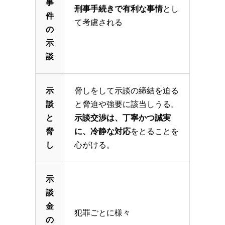
事
刑事手続きで有利な事情
とし
件
て考慮される
の
示
談
示
脅しをして示談の締結を迫る
談
と脅迫や強要に該当しうる。
と
示談交渉は、丁寧かつ誠実
脅
に、冷静な対応
をとることを
し
心がける。
示
談
金
犯罪ごとに様々
の