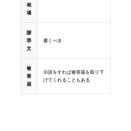
相
場
謝
罪
書くべき
文
被
示談をすれば被害届を取り下
害
げてくれることもある
届