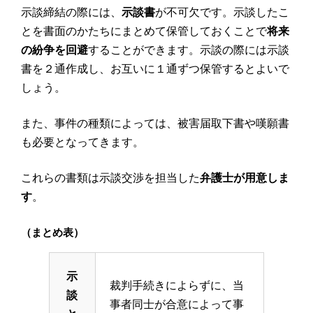
示談締結の際には、
示談書
が不可欠です。示談したこ
とを書面のかたちにまとめて保管しておくことで
将来
の紛争を回避
することができます。示談の際には示談
書を２通作成し、お互いに１通ずつ保管するとよいで
しょう。
また、事件の種類によっては、被害届取下書や嘆願書
も必要となってきます。
これらの書類は示談交渉を担当した
弁護士が用意しま
す
。
（まとめ表）
示
裁判手続きによらずに、当
談
事者同士が合意によって事