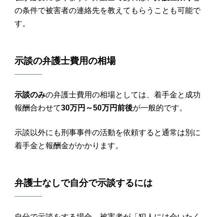
の条件で被害者の連絡先を教えてもらうことも可能で
す。
示談
の
弁護士費用
の
相場
示談のみ
の弁護士費用の相場としては、着手金と成功
報酬合わせて
30万円～50万円前後
が一般的です。
示談以外にも刑事事件の活動を依頼すると通常は別に
着手金と報酬金がかかります。
弁護士なし
で自分で
示談
するには
自分で示談をする場合、被害者が「犯人には会いたく