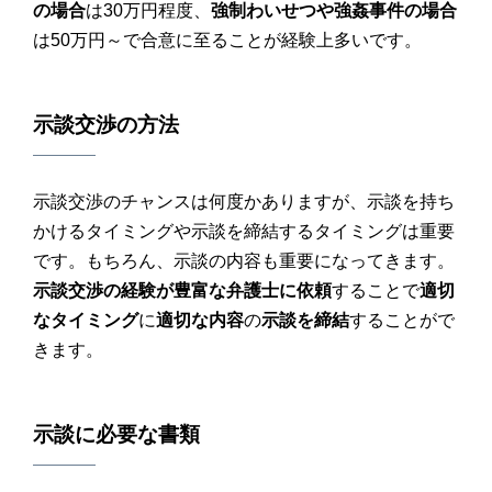
の場合
は30万円程度、
強制わいせつや強姦事件の場合
は50万円～で合意に至ることが経験上多いです。
示談交渉
の方法
示談交渉のチャンスは何度かありますが、示談を持ち
かけるタイミングや示談を締結するタイミングは重要
です。もちろん、示談の内容も重要になってきます。
示談交渉の経験が豊富な弁護士に依頼
することで
適切
なタイミング
に
適切な内容
の
示談を締結
することがで
きます。
示談
に必要な
書類