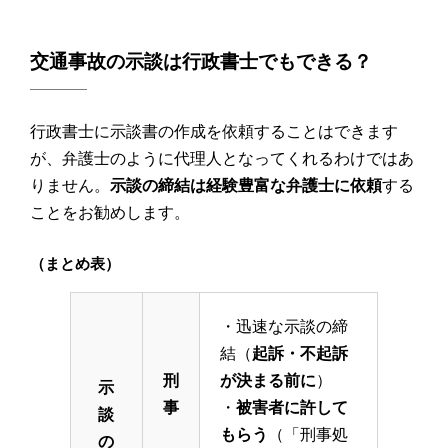
交通事故
の
示談
は
行政書士
でもできる？
行政書士に示談書の作成を依頼することはできます
が、弁護士のように代理人となってくれるわけではあ
りません。
示談の締結は経験豊富な弁護士に依頼
する
ことをお勧めします。
（まとめ表）
・迅速な示談の締
結（
起訴・不起訴
刑
が決まる前に
）
示
事
・
被害者に許して
談
もらう
（「刑事処
の