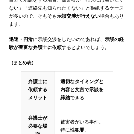
ない」「連絡先も知られたくない」と拒絶するケース
が多いので、そもそも
示談交渉が行えない
場合もあり
ます。
迅速・円滑
に示談交渉をしたいのであれば、
示談の経
験が豊富な弁護士に依頼
するとよいでしょう。
（まとめ表）
弁護士に
適切なタイミングと
依頼する
内容と文言で示談を
メリット
締結
できる
弁護士が
被害者がいる事件。
必要な場
特に
性犯罪
。