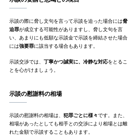
示談の際に脅し文句を言って示談を迫った場合には
脅
迫罪
が成立する可能性がありますし、脅し文句を言
い、あまりにも低額な示談金で示談を締結させた場合
には
強要罪
に該当する場合もあります。
示談交渉では、
丁寧かつ誠実に、冷静な対応
をとるこ
とを心がけましょう。
示談
の
慰謝料
の相場
示談の慰謝料の相場は、
犯罪ごとに様々
です。また、
相場があったとしても相手との交渉により相場とは離
れた金額で示談することもあります。