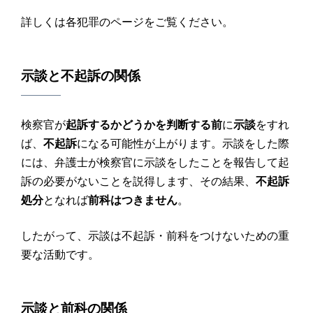
詳しくは各犯罪のページをご覧ください。
示談
と
不起訴
の関係
検察官が
起訴するかどうかを判断する前
に
示談
をすれ
ば、
不起訴
になる可能性が上がります。示談をした際
には、弁護士が検察官に示談をしたことを報告して起
訴の必要がないことを説得します、その結果、
不起訴
処分
となれば
前科はつきません
。
したがって、示談は不起訴・前科をつけないための重
要な活動です。
示談
と
前科
の関係