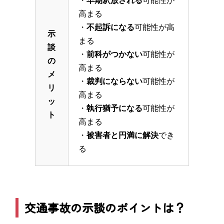
・
早期釈放される
可能性が
高まる
・
不起訴になる
可能性が高
示
まる
談
・
前科がつかない
可能性が
の
高まる
メ
・
裁判にならない
可能性が
リ
高まる
ッ
・
執行猶予になる
可能性が
ト
高まる
・
被害者と円満に解決
でき
る
交通事故の示談のポイントは？