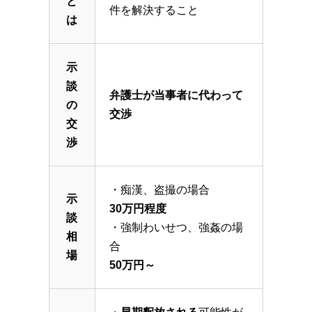
と
件を解決すること
は
示
談
弁護士が当事者に代わって
の
交渉
交
渉
・痴漢、盗撮の場合
示
30万円程度
談
・強制わいせつ、強姦の場
相
合
場
50万円～