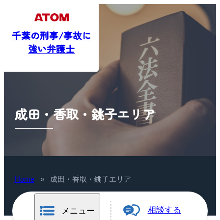
千葉の刑事/事故に
強い弁護士
成田・香取・銚子エリア
Home
»
成田・香取・銚子エリア
相談する
メニュー