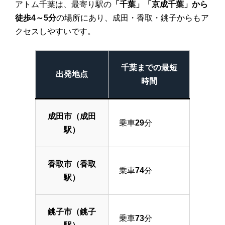
アトム千葉は、最寄り駅の
「千葉」「京成千葉」から
徒歩
4
～
5
分
の場所にあり、成田・香取・銚子からもア
クセスしやすいです。
千葉までの最短
出発地点
時間
成田市（成田
乗車
29
分
駅）
香取市（香取
乗車
74
分
駅）
銚子市（銚子
乗車
73
分