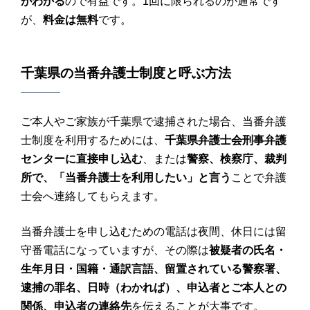
がわかる
ので有益です。1回に限られるのが通常です
が、
料金は無料
です。
千葉県の当番弁護士制度と呼ぶ方法
ご本人やご家族が千葉県で逮捕された場合、当番弁護
士制度を利用するためには、
千葉県弁護士会刑事弁護
センターに直接申し込む
、または
警察、検察庁、裁判
所で、「当番弁護士を利用したい」と言う
ことで弁護
士会へ連絡してもらえます。
当番弁護士を申し込むための電話は夜間、休日には留
守番電話になっていますが、その際は
被疑者の氏名・
生年月日・国籍・通訳言語、留置されている警察署、
逮捕の罪名、日時（わかれば）、申込者とご本人との
関係、申込者の連絡先
を伝えることが大事です。