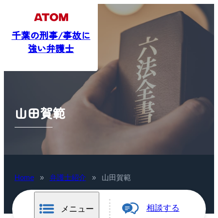
千葉の刑事/事故に
強い弁護士
山田賀範
Home
»
弁護士紹介
»
山田賀範
相談する
メニュー