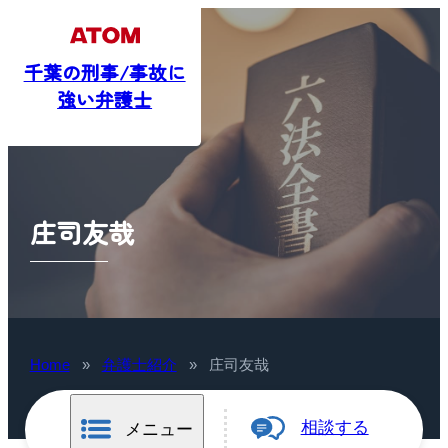
千葉の刑事/事故に
強い弁護士
庄司友哉
Home
»
弁護士紹介
»
庄司友哉
相談する
メニュー