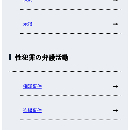
示談
性犯罪の弁護活動
痴漢事件
盗撮事件