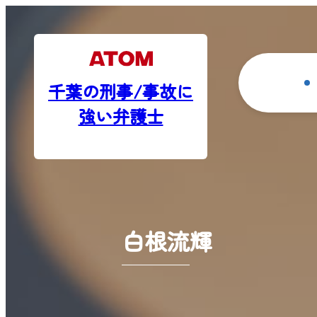
千葉の刑事/事故に
強い弁護士
白根流輝