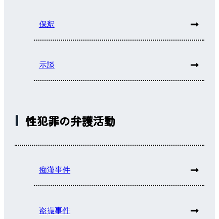
保釈
示談
性犯罪の弁護活動
痴漢事件
盗撮事件