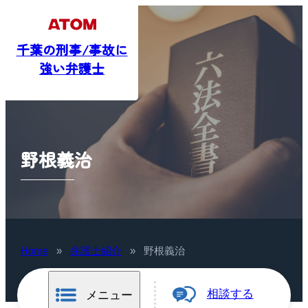
千葉の刑事/事故に
強い弁護士
野根義治
Home
»
弁護士紹介
»
野根義治
相談する
メニュー