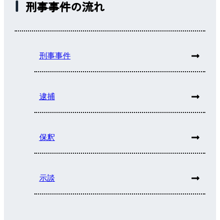
刑事事件の流れ
刑事事件
逮捕
保釈
示談