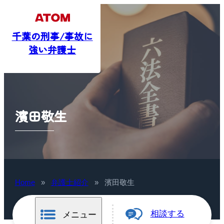
千葉の刑事/事故に
強い弁護士
濱田敬生
Home
»
弁護士紹介
»
濱田敬生
相談する
メニュー