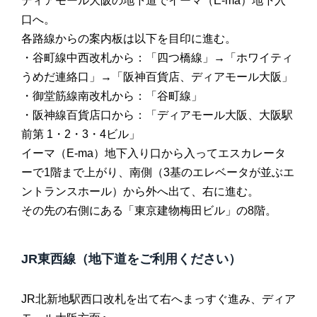
ディアモール大阪の地下道でイーマ（E-ma）地下入
口へ。
各路線からの案内板は以下を目印に進む。
・谷町線中西改札から：「四つ橋線」→「ホワイティ
うめだ連絡口」→「阪神百貨店、ディアモール大阪」
・御堂筋線南改札から：「谷町線」
・阪神線百貨店口から：「ディアモール大阪、大阪駅
前第 1・2・3・4ビル」
イーマ（E-ma）地下入り口から入ってエスカレータ
ーで1階まで上がり、南側（3基のエレベータが並ぶエ
ントランスホール）から外へ出て、右に進む。
その先の右側にある「東京建物梅田ビル」の8階。
JR東西線（地下道をご利用ください）
JR北新地駅西口改札を出て右へまっすぐ進み、ディア