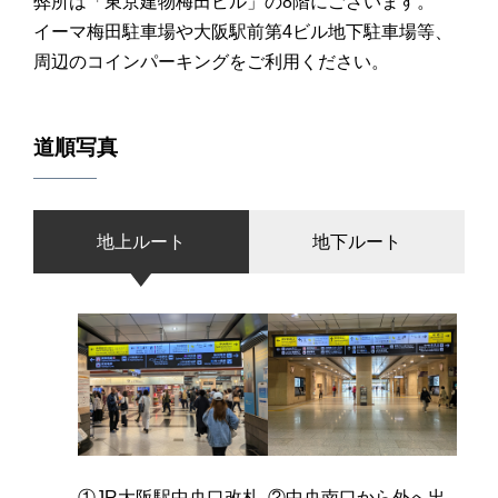
弊所は「東京建物梅田ビル」の8階にございます。
イーマ梅田駐車場や大阪駅前第4ビル地下駐車場等、
周辺のコインパーキングをご利用ください。
道順写真
地上ルート
地下ルート
①JR大阪駅中央口改札
②中央南口から外へ出