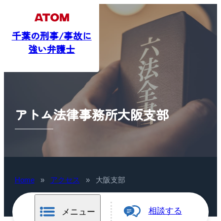
千葉の刑事/事故に
強い弁護士
アトム法律事務所大阪支部
Home
»
アクセス
»
大阪支部
相談する
メニュー