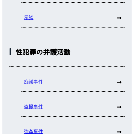
示談
性犯罪の弁護活動
痴漢事件
盗撮事件
強姦事件