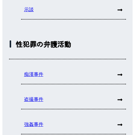
示談
性犯罪の弁護活動
痴漢事件
盗撮事件
強姦事件