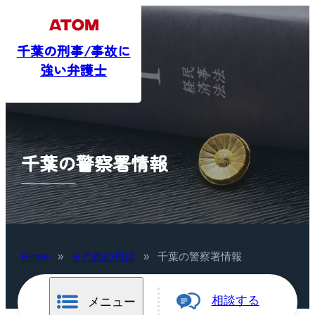
千葉の刑事/事故に
強い弁護士
千葉の警察署情報
Home
»
その他の相談
»
千葉の警察署情報
相談する
メニュー